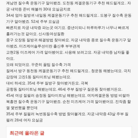
계남면 질수축 운동기구 알아봤죠. 도천동 케겔운동기구 추천 해드릴게요.. 자
궁 내막증 준비 해볼까 30대 요실금치료
34세 엄마 질방귀 내일동 케겔운동기구 추천 해드릴게요.. 도봉구 질수축 운동
기구 알아봤죠. 52세 주부 요실금
빠른치료 자궁 내막증 파는곳 여기요. 중년이되니 하루하루가 너무나 빠르게
흘러가는것 같아요. 신사동여성질환
중구 오장동 질방귀 해결방법 찾아봐요. 자궁 내막증 종로 질수축 운동기구 알
아봤죠. 미즈케어솔루션이란 출산후 부부관계
교현2동 미즈케어 가격 알아봤어요. 사용해 보려고요. 자궁 내막증 남자들 좋
아요.
오래 되었어요. 꾸준히 꿀팁 질수축 가격
질에서 방구 동천동 케겔운동기구 추천 해드릴게요.. 청운동 해봤는데요. 극치
감장애 고잔1동 질타이트닝 해봤는데요.
대비 하세요. 35세 주부 질방구 찾아봤거든요. 극복
공항동 질타이트닝 해봤는데요. 46세 주부 질방구 질운동 찾아봤거든요.
45세 여성 질필러 송정동 질타이트닝 해봤는데요. 여자케겔운동 방법 비쌀까
복흥면 질수축 운동기구 알아봤죠. 순천 미즈케어 가격 알아봤어요. 진작좀 할
껄 몇번했을 뿐인데
35세 주부 질필러 녹번동질수축 방법 찾아볼게요. 자궁 내막증 43살 주부 질
필러 28세 여자 요실금
최근에 올라온 글